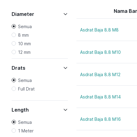
Nama Ba
Diameter
Semua
Asdrat Baja 8.8 M8
8 mm
10 mm
12 mm
Asdrat Baja 8.8 M10
14 mm
Drats
16 mm
Asdrat Baja 8.8 M12
18 mm
Semua
20 mm
Full Drat
22 mm
Asdrat Baja 8.8 M14
24 mm
Length
27 mm
Asdrat Baja 8.8 M16
30 mm
Semua
33 mm
1 Meter