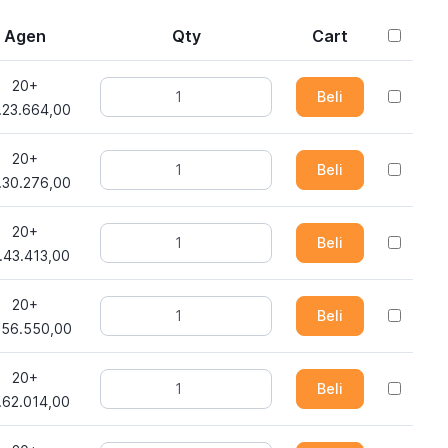
Agen
Qty
Cart
20+
Beli
.23.664,00
20+
Beli
.30.276,00
20+
Beli
.43.413,00
20+
Beli
.56.550,00
20+
Beli
.62.014,00