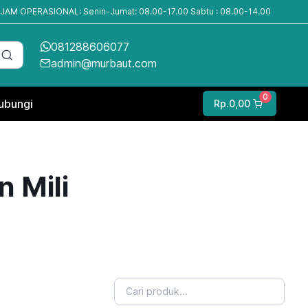
JAM OPERASIONAL: Senin-Jumat: 08.00-17.00 Sabtu : 08.00-14.00
081288606077
admin@murbaut.com
0
ubungi
Rp.0,00
n Mili